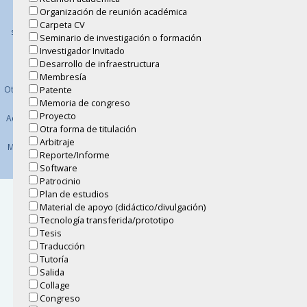
Teléfonos:
Aviso de
Universidad Nacional
Autónoma
Organización de reunión académica
(+52) (55) 5622
privacidad
de México
Carpeta CV
4520, 21, 22
simplificado
Área de la Investigación
Seminario de investigación o formación
Científica
Aviso de
Investigador Invitado
Circuito exterior,
privacidad
Desarrollo de infraestructura
Ciudad Universitaria, 04510,
integral
Membresía
México, CDMX
Patente
Otros avisos de
privacidad
Memoria de congreso
Proyecto
Acerca de este
Otra forma de titulación
sitio
Arbitraje
Mapa del Sitio
Reporte/Informe
Software
Patrocinio
Plan de estudios
Material de apoyo (didáctico/divulgación)
Tecnología transferida/prototipo
Tesis
Traducción
Tutoría
Salida
Collage
Congreso