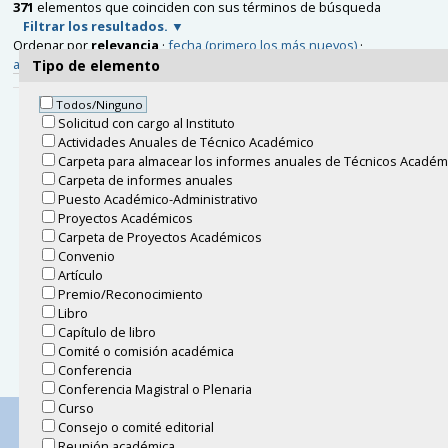
371
elementos que coinciden con sus términos de búsqueda
Filtrar los resultados.
Ordenar por
relevancia
·
fecha (primero los más nuevos)
·
alfabéticamente
Tipo de elemento
Todos/Ninguno
Seminario de becarios: octubre 2023
Solicitud con cargo al Instituto
Estructura diferenciable en espacios métricos medibles <br>
Actividades Anuales de Técnico Académico
Luis Ángel Castillo López, Facultad de Ciencias, UNAM <br>
Carpeta para almacear los informes anuales de Técnicos Académ
Salón de seminarios "Graciela Salicrup" <br> miércoles 25 de
Carpeta de informes anuales
octubre a las 15:00 horas <br/> <a
Puesto Académico-Administrativo
href="https://www.matem.unam.mx/actividades/seminarios/becari
Proyectos Académicos
diferenciable-en-espacios-metricos-medibles">
Carpeta de Proyectos Académicos
https://www.matem.unam.mx/actividades/seminarios/becarios/act
Convenio
diferenciable-en-espacios-metricos-medibles </a>
Artículo
Ubicado en
Actividades académicas
/
Carrusel actividades
Premio/Reconocimiento
académicas
Libro
Capítulo de libro
« 10 elementos anteriores
1
...
35
36
37
[
38
]
Comité o comisión académica
Conferencia
Conferencia Magistral o Plenaria
Curso
Consejo o comité editorial
Contacto
Instituto de Matemáticas
Cómo llegar
Reunión académica