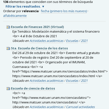
136
elementos que coinciden con sus términos de búsqueda
Filtrar los resultados.
Ordenar por
relevancia
·
fecha (primero los más nuevos)
·
alfabéticamente
Escuela de Finanzas 2021 (Virtual)
Eje Temático: Modelación matemática y el sistema financiero
<br> 4 al 8 de Octubre de 2021
Ubicado en
Actividades académicas
/
Escuelas
/
2021
5ta. Escuela de Ciencia de los datos
Del 26 al 29 de octubre de 2021 <br> Evento virtual y gratuito
<br> Periodo de registro: Del 20 de septiembre al 20 de
octubre del 2021 <br> Organizado por el IMUNAM,
Cuernavaca <br/> <a
href="https://www.matcuer.unam.mx/cienciasdatos/index.html">
https://www.matcuer.unam.mx/cienciasdatos/index.html </a>
Ubicado en
Actividades académicas
/
Escuelas
/
2021
Escuela de ciencia de datos
<br/> <a
href="http://www.matcuer.unam.mx/cienciasdatos/">
http://www.matcuer.unam.mx/cienciasdatos/ </a>
Ubicado en
Actividades académicas
/
Carrusel actividades