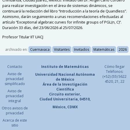
para realizar investigación en el área de sistemas dinámicos, se
continuará la redacción del libro “Introducción a la teoría de Quandless”.
Asimismo, darán seguimiento a unas recomendaciones efectuadas al
artículo “Exceptional algebraic curves for infinite groups of PGL(n, C)”.
Duración 33 días, del 23/06/2026 al 25/07/2026.
Profesor Titular IIT UACJ
archivado en:
Cuernavaca
Visitantes
Invitados
Matemáticas
2026
Contacto
Instituto de Matemáticas
Cómo llegar
Teléfonos:
Aviso de
Universidad Nacional
Autónoma
(+52) (55) 5622
privacidad
de México
4520, 21, 22
simplificado
Área de la Investigación
Científica
Aviso de
Circuito exterior,
privacidad
Ciudad Universitaria, 04510,
integral
México, CDMX
Otros avisos de
privacidad
Acerca de este
sitio