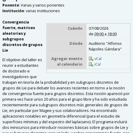
Ponente
:
Varias y varios ponentes
Institución
:
varias instituciones
Convergencia
fuerte, matrices
Cuándo
07/08/2026
aleatorias y
de
09:00
a
18:00
subgrupos
Dónde
Auditorio "Alfonso
discretos de
grupos
Nápoles Gándara"
Lie
Agregar evento
vCal
El objetivo del taller es
al calendario
iCal
reunir a estudiantes
de doctorado e
investigadores que
trabajan en teoría de la probabilidad y en subgrupos discretos de
grupos de Lie para debatir los avances recientes en torno a la noción
de convergencia fuerte para grupos discretos. Esta noción apareció por
primera vez hace unos 20 años para el grupo libre y ha sido estudiada
recientemente para subgrupos discretos más generales de grupos de
Lie, en particular por Magee y sus colaboradores. Ha encontrado
aplicaciones notables en geometría diferencial (para el estudio de
superficies mínimas y del espectro del laplaciano). El programa incluirá
dos minicursos para introducir nociones básicas sobre grupos de Lie y
sus subgrupos discretos, por un lado, y sobre convergencia fuerte, por