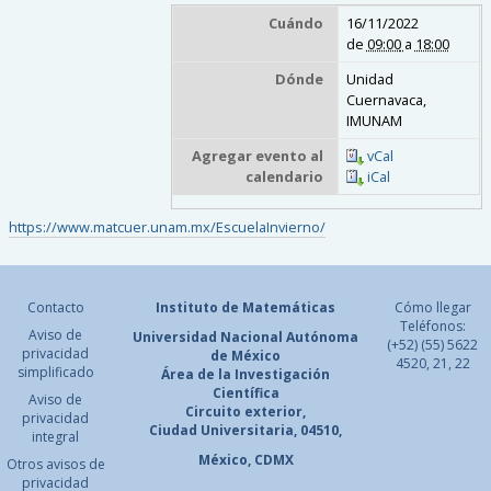
Cuándo
16/11/2022
de
09:00
a
18:00
Dónde
Unidad
Cuernavaca,
IMUNAM
Agregar evento al
vCal
calendario
iCal
https://www.matcuer.unam.mx/EscuelaInvierno/
Contacto
Instituto de Matemáticas
Cómo llegar
Teléfonos:
Aviso de
Universidad Nacional
Autónoma
(+52) (55) 5622
privacidad
de México
4520, 21, 22
simplificado
Área de la Investigación
Científica
Aviso de
Circuito exterior,
privacidad
Ciudad Universitaria, 04510,
integral
México, CDMX
Otros avisos de
privacidad