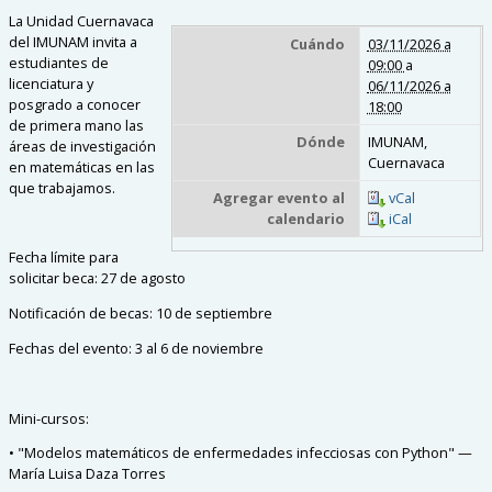
La Unidad Cuernavaca
del IMUNAM invita a
Cuándo
03/11/2026 a
estudiantes de
09:00
a
licenciatura y
06/11/2026 a
posgrado a conocer
18:00
de primera mano las
Dónde
IMUNAM,
áreas de investigación
Cuernavaca
en matemáticas en las
que trabajamos.
Agregar evento al
vCal
calendario
iCal
Fecha límite para
solicitar beca: 27 de agosto
Notificación de becas: 10 de septiembre
Fechas del evento: 3 al 6 de noviembre
Mini-cursos:
• "Modelos matemáticos de enfermedades infecciosas con Python" —
María Luisa Daza Torres