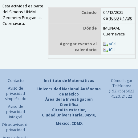
Esta actividad es parte
del Simons-UNAM
Cuándo
04/12/2025
Geometry Program at
de
16:00
a
17:30
Cuernavaca.
Dónde
IMUNAM,
Cuernavaca
Agregar evento al
vCal
calendario
iCal
Contacto
Instituto de Matemáticas
Cómo llegar
Teléfonos:
Aviso de
Universidad Nacional
Autónoma
(+52) (55) 5622
privacidad
de México
4520, 21, 22
simplificado
Área de la Investigación
Científica
Aviso de
Circuito exterior,
privacidad
Ciudad Universitaria, 04510,
integral
México, CDMX
Otros avisos de
privacidad
Acerca de este