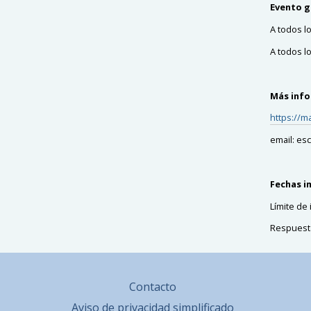
Evento g
A todos l
A todos l
Más inf
https://m
email: e
Fechas i
Límite de
Respuesta
Contacto
Aviso de privacidad simplificado