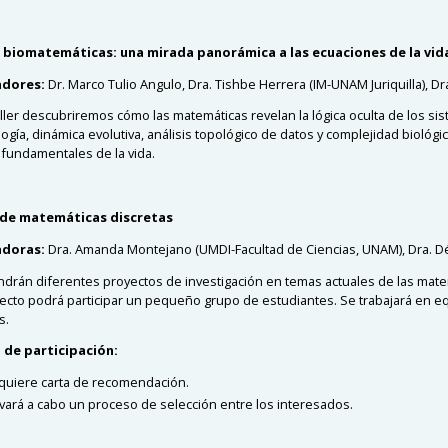
e biomatemáticas: una mirada panorámica a las ecuaciones de la vid
adores:
Dr. Marco Tulio Angulo, Dra. Tishbe Herrera (IM-UNAM Juriquilla), 
aller descubriremos cómo las matemáticas revelan la lógica oculta de los sis
ogía, dinámica evolutiva, análisis topológico de datos y complejidad bioló
fundamentales de la vida.
r de matemáticas discretas
adoras:
Dra. Amanda Montejano (UMDI-Facultad de Ciencias, UNAM), Dra. Dé
drán diferentes proyectos de investigación en temas actuales de las matem
ecto podrá participar un pequeño grupo de estudiantes. Se trabajará en eq
s.
d de participación:
quiere carta de recomendación.
evará a cabo un proceso de selección entre los interesados.