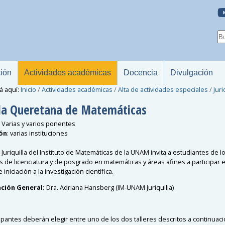
ción
Actividades académicas
Docencia
Divulgación
á aquí:
Inicio
/
Actividades académicas
/
Alta de actividades especiales
/
Juri
la Queretana de Matemáticas
:
Varias y varios ponentes
ión
:
varias instituciones
Juriquilla del Instituto de Matemáticas de la UNAM invita a estudiantes de l
 de licenciatura y de posgrado en matemáticas y áreas afines a participar e
 iniciación a la investigación científica.
ción General:
Dra. Adriana Hansberg (IM-UNAM Juriquilla)
cipantes deberán elegir entre uno de los dos talleres descritos a continuac