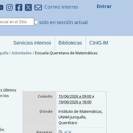
Entrar
Correo interno
solo en sección actual
Servicios internos
Bibliotecas
CInIG-IM
quilla
/
Actividades
/
Escuela Queretana de Matemáticas
os últimos
n los
Cuándo
15/06/2026 a 09:00
a
19/06/2026 a 18:00
Dónde
Instituto de Matemáticas,
UNAM Juriquilla,
Querétaro
ión.
Agregar
vCal