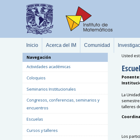
Inicio
Acerca del IM
Comunidad
Investiga
Usted est
Navegación
Escue
Actividades académicas
Ponente
Coloquios
Instituc
Seminarios Institucionales
La Unidad 
Congresos, conferencias, seminarios y
semestres
talleres de
encuentros
Coordina
Escuelas
Cursos y talleres
Los parti