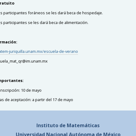
ratuito
os participantes foráneos se les dará beca de hospedaje.
os participantes se les dará beca de alimentación.
ormación:
atem-juriquilla.unam.mx/escuela-de-verano
scuela_mat_qr@im.unam.mx
mportantes:
 inscripción: 10 de mayo
s de aceptación: a partir del 17 de mayo
Instituto de Matemáticas
Universidad Nacional
Autónoma de México