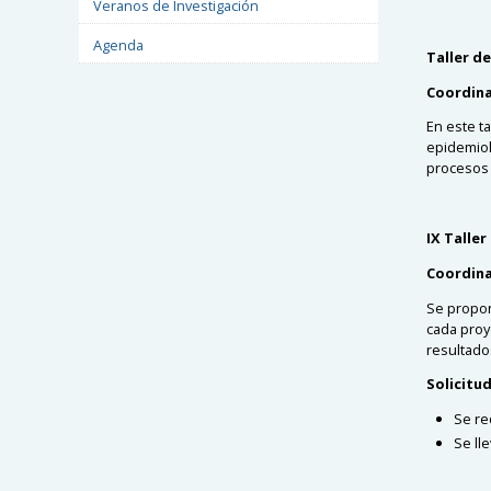
Veranos de Investigación
Agenda
Taller d
Coordin
En este t
epidemiol
procesos 
IX Talle
Coordin
Se propon
cada proy
resultado
Solicitu
Se re
Se ll