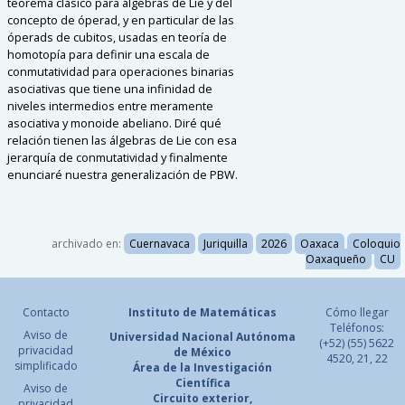
teorema clásico para álgebras de Lie y del
concepto de óperad, y en particular de las
óperads de cubitos, usadas en teoría de
homotopía para definir una escala de
conmutatividad para operaciones binarias
asociativas que tiene una infinidad de
niveles intermedios entre meramente
asociativa y monoide abeliano. Diré qué
relación tienen las álgebras de Lie con esa
jerarquía de conmutatividad y finalmente
enunciaré nuestra generalización de PBW.
archivado en:
Cuernavaca
Juriquilla
2026
Oaxaca
Coloquio
Oaxaqueño
CU
Contacto
Instituto de Matemáticas
Cómo llegar
Teléfonos:
Aviso de
Universidad Nacional
Autónoma
(+52) (55) 5622
privacidad
de México
4520, 21, 22
simplificado
Área de la Investigación
Científica
Aviso de
Circuito exterior,
privacidad