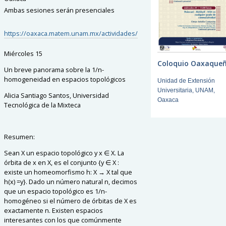
Ambas sesiones serán presenciales
https://oaxaca.matem.unam.mx/actividades/
Miércoles 15
Coloquio Oaxaque
Un breve panorama sobre la 1/n-
homogeneidad en espacios topológicos
Unidad de Extensión
Universitaria, UNAM,
Alicia Santiago Santos, Universidad
Oaxaca
Tecnológica de la Mixteca
Resumen:
Sean X un espacio topológico y x ∈ X. La
órbita de x en X, es el conjunto {y ∈ X :
existe un homeomorfismo h: X → X tal que
h(x) =y}. Dado un número natural n, decimos
que un espacio topológico es 1/n-
homogéneo si el número de órbitas de X es
exactamente n. Existen espacios
interesantes con los que comúnmente