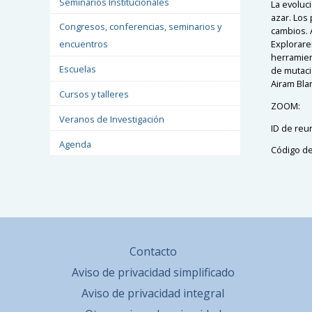
Seminarios Institucionales
La evoluc
azar. Los
Congresos, conferencias, seminarios y
cambios. 
Explorare
encuentros
herramien
Escuelas
de mutaci
Airam Blan
Cursos y talleres
ZOOM:
Veranos de Investigación
ID de reu
Agenda
Código de
Contacto
Aviso de privacidad simplificado
Aviso de privacidad integral