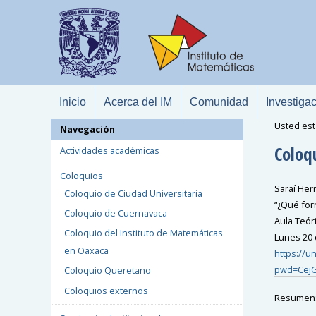
Inicio
Acerca del IM
Comunidad
Investiga
Usted est
Navegación
Coloq
Actividades académicas
Coloquios
Saraí He
Coloquio de Ciudad Universitaria
“¿Qué for
Coloquio de Cuernavaca
Aula Teóri
Coloquio del Instituto de Matemáticas
Lunes 20 d
en Oaxaca
https://u
pwd=CejG
Coloquio Queretano
Coloquios externos
Resumen