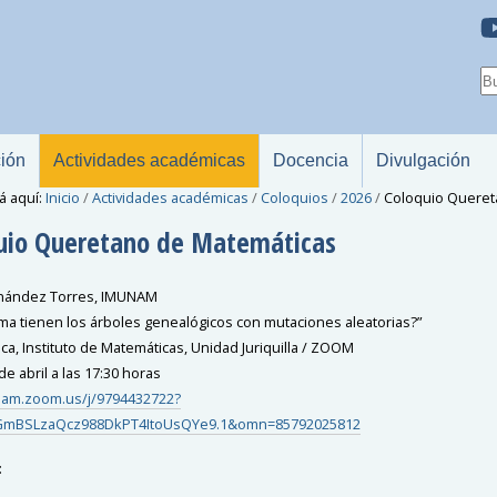
ción
Actividades académicas
Docencia
Divulgación
á aquí:
Inicio
/
Actividades académicas
/
Coloquios
/
2026
/
Coloquio Queret
uio Queretano de Matemáticas
rnández Torres, IMUNAM
ma tienen los árboles genealógicos con mutaciones aleatorias?”
ca, Instituto de Matemáticas, Unidad Juriquilla / ZOOM
e abril a las 17:30 horas
nam.zoom.us/j/9794432722?
mBSLzaQcz988DkPT4ItoUsQYe9.1&omn=85792025812
: