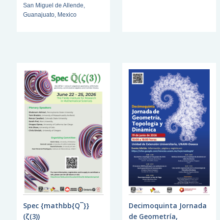
San Miguel de Allende,
Guanajuato, Mexico
Spec {mathbb{Q¯}}
Decimoquinta Jornada
(ζ(3))
de Geometría,