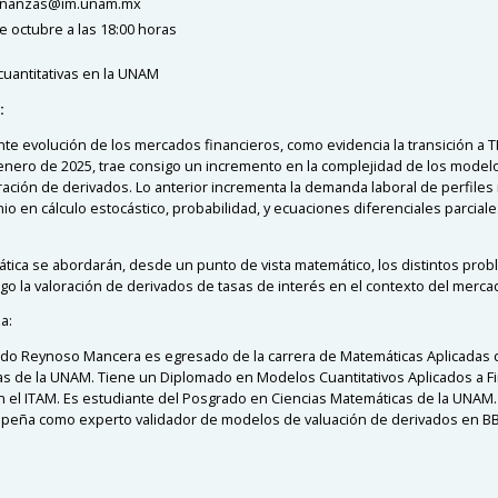
finanzas@im.unam.mx
e octubre a las 18:00 horas
cuantitativas en la UNAM
:
nte evolución de los mercados financieros, como evidencia la transición a 
n enero de 2025, trae consigo un incremento en la complejidad de los modelo
oración de derivados. Lo anterior incrementa la demanda laboral de perfile
io en cálculo estocástico, probabilidad, y ecuaciones diferenciales parciale
lática se abordarán, desde un punto de vista matemático, los distintos pro
igo la valoración de derivados de tasas de interés en el contexto del mercad
a:
do Reynoso Mancera es egresado de la carrera de Matemáticas Aplicadas d
as de la UNAM. Tiene un Diplomado en Modelos Cuantitativos Aplicados a F
n el ITAM. Es estudiante del Posgrado en Ciencias Matemáticas de la UNAM
eña como experto validador de modelos de valuación de derivados en B