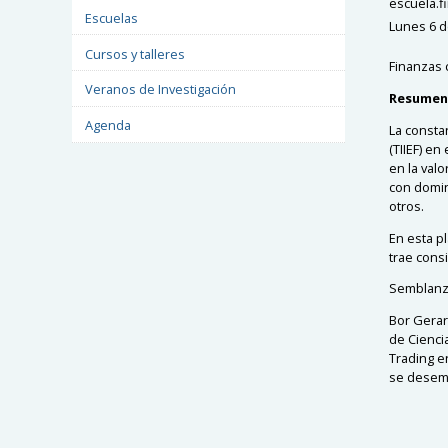
escuela.
Escuelas
Lunes 6 d
Cursos y talleres
Finanzas 
Veranos de Investigación
Resumen
Agenda
La consta
(TIIEF) e
en la val
con domin
otros.
En esta p
trae cons
Semblanz
Bor Gerar
de Cienci
Trading e
se desemp