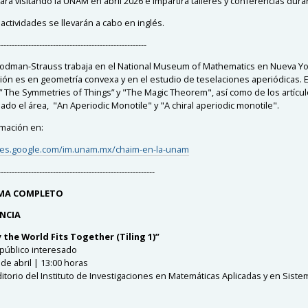
rá visitando la UNAM en abril 2026 e impartirá talleres y conferencias duran
actividades se llevarán a cabo en inglés.
------------------------------------------------------
dman-Strauss trabaja en el National Museum of Mathematics en Nueva Yo
ción es en geometría convexa y en el estudio de teselaciones aperiódicas. 
s ” The Symmetries of Things” y "The Magic Theorem", así como de los artícu
ado el área, "An Aperiodic Monotile" y "A chiral aperiodic monotile".
mación en:
ites.google.com/im.unam.mx/chaim-en-la-unam
---------------------------------------------------------
MA COMPLETO
NCIA
 the World Fits Together (Tiling 1)”
 público interesado
de abril | 13:00 horas
torio del Instituto de Investigaciones en Matemáticas Aplicadas y en Sistem