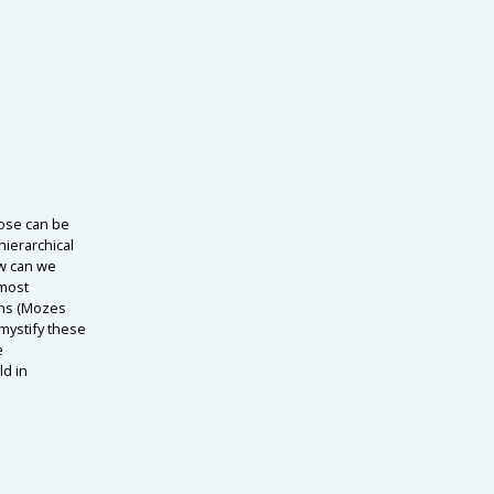
hose can be
hierarchical
ow can we
(most
ons (Mozes
emystify these
e
d in