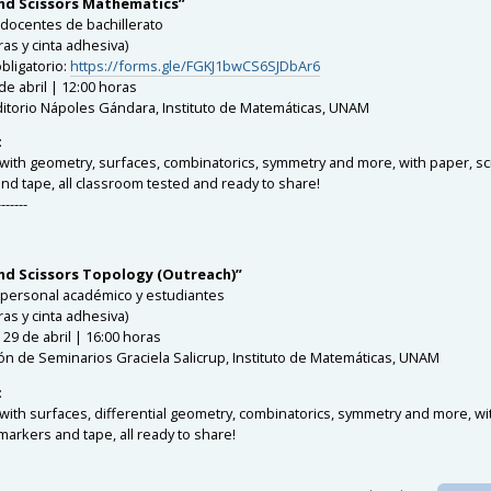
nd Scissors Mathematics”
a docentes de bachillerato
eras y cinta adhesiva)
bligatorio:
https://forms.gle/FGKJ1bwCS6SJDbAr6
de abril | 12:00 horas
itorio Nápoles Gándara, Instituto de Matemáticas, UNAM
:
y with geometry, surfaces, combinatorics, symmetry and more, with paper, sc
nd tape, all classroom tested and ready to share!
-------
nd Scissors Topology (Outreach)”
a personal académico y estudiantes
eras y cinta adhesiva)
29 de abril | 16:00 horas
ón de Seminarios Graciela Salicrup, Instituto de Matemáticas, UNAM
:
y with surfaces, differential geometry, combinatorics, symmetry and more, wi
markers and tape, all ready to share!