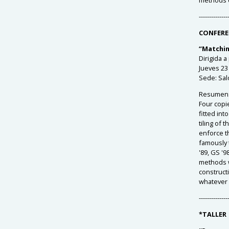
--------------
CONFERE
“Matching
Dirigida a
Jueves 23 
Sede:
Sal
Resumen
Four copie
fitted int
tiling of 
enforce t
famously 
'89, GS '9
methods w
construct
whatever 
--------------
*TALLER