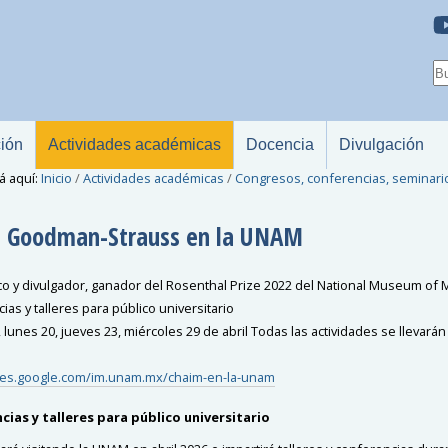
ción
Actividades académicas
Docencia
Divulgación
á aquí:
Inicio
/
Actividades académicas
/
Congresos, conferencias, seminari
 Goodman-Strauss en la UNAM
o y divulgador, ganador del Rosenthal Prize 2022 del National Museum of 
as y talleres para público universitario
 lunes 20, jueves 23, miércoles 29 de abril Todas las actividades se llevará
ites.google.com/im.unam.mx/chaim-en-la-unam
ias y talleres para público universitario