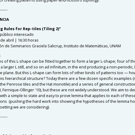
-------
NCIA
 Rules for Rep-tiles (Tiling 2)”
 público interesado
de abril | 16:30 horas
ón de Seminarios Graciela Salicrup, Instituto de Matemáticas, UNAM
:
s of this L-shape can be fitted together to form a larger L-shape; four of t
o a larger L still, and so on ad infinitum, in the end producing a non-periodic, 
the plane. But this L-shape can form lots of other kinds of patterns too — h
his hierarchical structure? Today there are a few dozen specific examples 
the Penrose tiles and the Hat monotile) and a series of general constructi
8, Fernique-Ollinger '10), but these are not widely understood. We aim to d
ith a simple to state and easy to prove lemma that applies to each of thes
ions (pushing the hard work into showing the hypotheses of the lemma hol
setting we are considering).
-------