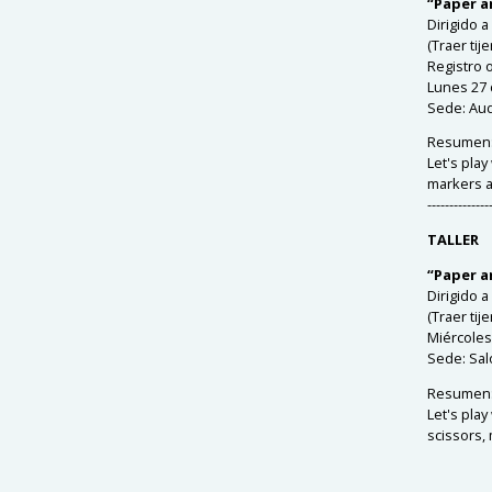
“Paper a
Dirigido 
(Traer tij
Registro o
Lunes 27 
Sede:
Aud
Resumen
Let's pla
markers a
--------------
TALLER
“Paper a
Dirigido 
(Traer tij
Miércoles 
Sede:
Sal
Resumen
Let's pla
scissors, 