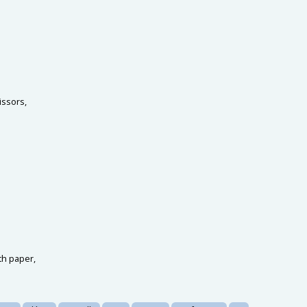
issors,
th paper,