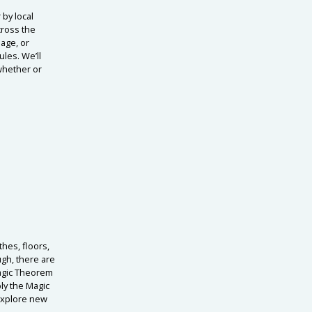
 by local
cross the
age, or
les. We’ll
 whether or
hes, floors,
ugh, there are
Magic Theorem
ly the Magic
 explore new