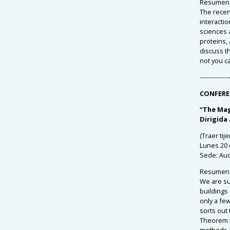
Resumen
The recent
interactio
sciences 
proteins,
discuss th
not you ca
--------------
CONFERE
“The Ma
Dirigida
(Traer tij
Lunes 20 
Sede:
Audi
Resumen
We are su
buildings 
only a fe
sorts out 
Theorem t
methods o