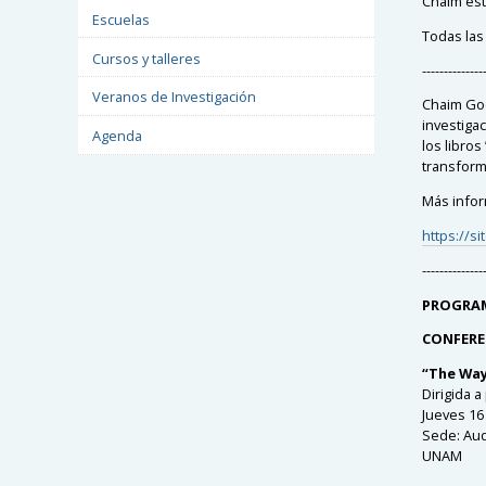
Chaim esta
Escuelas
Todas las 
Cursos y talleres
--------------
Veranos de Investigación
Chaim Goo
investiga
Agenda
los libro
transform
Más infor
https://s
--------------
PROGRA
CONFERE
“The Way
Dirigida a
Jueves 16 
Sede:
Audi
UNAM