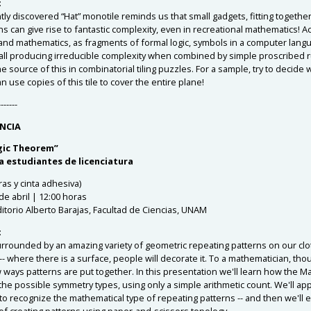
:
ly discovered “Hat” monotile reminds us that small gadgets, fitting together
ns can give rise to fantastic complexity, even in recreational mathematics! A
and mathematics, as fragments of formal logic, symbols in a computer langu
 all producing irreducible complexity when combined by simple proscribed ru
e source of this in combinatorial tiling puzzles. For a sample, try to decide
n use copies of this tile to cover the entire plane!
-------
NCIA
gic Theorem”
 a estudiantes de licenciatura
eras y cinta adhesiva)
de abril | 12:00 horas
torio Alberto Barajas, Facultad de Ciencias, UNAM
:
rrounded by an amazing variety of geometric repeating patterns on our clot
-- where there is a surface, people will decorate it. To a mathematician, tho
w ways patterns are put together. In this presentation we'll learn how the 
the possible symmetry types, using only a simple arithmetic count. We'll app
o recognize the mathematical type of repeating patterns -- and then we'll
f creating patterns using paper-and-scissors topology.