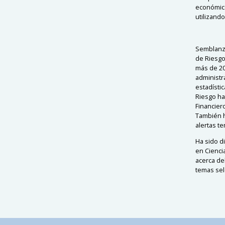
económico
utilizand
Semblanza
de Riesgo
más de 20
administr
estadísti
Riesgo ha
Financiero
También h
alertas t
Ha sido di
en Cienci
acerca de
temas sel