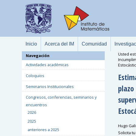
Inicio
Acerca del IM
Comunidad
Investiga
Usted est
Navegación
Incumplim
Actividades académicas
Estocásti
Estim
Coloquios
plazo
Seminarios Institucionales
superv
Congresos, conferencias, seminarios y
encuentros
Estoc
2026
2025
Hugo Gali
anteriores a 2025
Solicita t