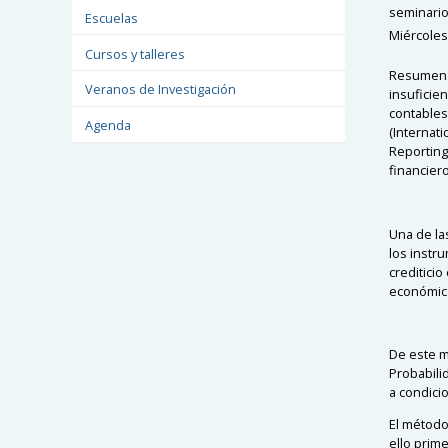
seminari
Escuelas
Miércoles 
Cursos y talleres
Resumen: D
Veranos de Investigación
insuficien
contables
Agenda
(Internati
Reporting 
financiero
Una de la
los instr
creditici
económico
De este m
Probabili
a condici
El método
ello prim