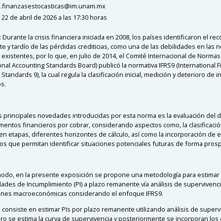
o.finanzasestocasticas@im.unam.mx
22 de abril de 2026 a las 17:30 horas
urante la crisis financiera iniciada en 2008, los países identificaron el re
te y tardío de las pérdidas crediticias, como una de las debilidades en las
 existentes, por lo que, en julio de 2014, el Comité Internacional de Norma
onal Accounting Standards Board) publicó la normativa IFRS9 (International F
Standards 9), la cual regula la clasificación inicial, medición y deterioro de
s.
s principales novedades introducidas por esta norma es la evaluación del 
umentos financieros por cobrar, considerando aspectos como, la clasificació
o en etapas, diferentes horizontes de cálculo, así como la incorporación de 
s que permitan identificar situaciones potenciales futuras de forma prosp
odo, en la presente exposición se propone una metodología para estimar 
dades de Incumplimiento (PI) a plazo remanente vía análisis de supervivenci
ones macroeconómicas considerando el enfoque IFRS9.
 consiste en estimar PIs por plazo remanente utilizando análisis de superv
ero se estima la curva de supervivencia y posteriormente se incorporan los