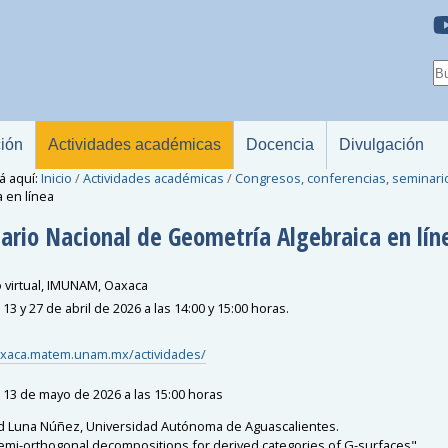
ción
Actividades académicas
Docencia
Divulgación
á aquí:
Inicio
/
Actividades académicas
/
Congresos, conferencias, seminari
a en línea
ario Nacional de Geometría Algebraica en lín
 virtual, IMUNAM, Oaxaca
13 y 27 de abril de 2026 a las 14:00 y 15:00 horas.
axaca.matem.unam.mx/actividades/
 13 de mayo de 2026 a las 15:00 horas
id Luna Núñez, Universidad Autónoma de Aguascalientes.
emi-orthogonal decompositions for derived categories of G-surfaces"