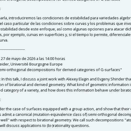
:
harla, introduciremos las condiciones de estabilidad para variedades algebr
l caso particular de las condiciones sobre curvas y los problemas que invo
estabilidad desde este enfoque, así como algunas opciones para atacar di
 por ejemplo, curvas en superficies y, si el tiempo lo permite, diferenciale
urva.
----------------------
 27 de mayo de 2026 a las 14:00 horas
neider, Université Bourgogne Europe
emi-orthogonal decompositions for derived categories of G-surfaces"
n this talk, I discuss a joint work with Alexey Elagin and Evgeny Shinder that
ion of birational and derived geometry. What kind of geometric information 
ed category of a variety, and how does this information behave under birat
:
er the case of surfaces equipped with a group action, and show that their
s admit a canonical (mutation-equivalence class of) semi-orthogonal decomp
well" with respect to birational geometry. We call such decompositions "ato
 will discuss applications to (bi-)rationality questions.