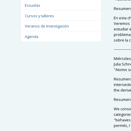
Escuelas
Resumen
Cursos y talleres
En esta c
Veremos e
Veranos de Investigación
estudiar 
problemas,
Agenda
sobre la c
--------------
Miércoles
Julia Sch
"Atomic s
Resumen: I
intersect
the deriv
Resumen
We consid
categorie
"behaves 
permits, I