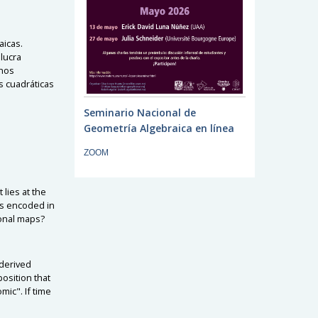
aicas.
lucra
chos
s cuadráticas
Seminario Nacional de
Geometría Algebraica en línea
ZOOM
 lies at the
is encoded in
ional maps?
 derived
osition that
mic". If time