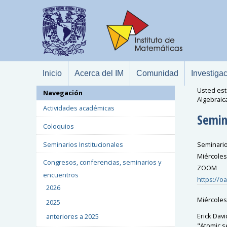
Inicio
Acerca del IM
Comunidad
Investiga
Usted est
Navegación
Algebraic
Actividades académicas
Semin
Coloquios
Seminarios Institucionales
Seminario
Miércoles 
Congresos, conferencias, seminarios y
ZOOM
encuentros
https://o
2026
Miércoles
2025
Erick Dav
anteriores a 2025
"Atomic s