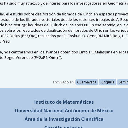
as ha sido muy atractivo y de interés para los investigadores en Geometría 
lar, el estudio sobre clasificación de fibrados de Ulrich en espacios proyec
estudio de los fibrados vectoriales desde los recientes trabajos de A. Beauv
e hizo resurgir las ideas de B.Ulrich de los años 80. En ese sentido, en la 
s sobre los resultados de clasificación de fibrados de Ulrich en las varie
P^2,O(d)) y (P^3,O(d)) realizados por E. Coskun, O. Genc, RM Miró-Roig, L. C
 Preti.
e, nos centraremos en los avances obtenidos junto a F. Malaspina en el cas
de Segre-Veronese (P^2xP1, O(m,n)).
archivado en:
Cuernavaca
Juriquilla
Semin
Instituto de Matemáticas
Universidad Nacional
Autónoma de México
Área de la Investigación Científica
Circuito exterior,