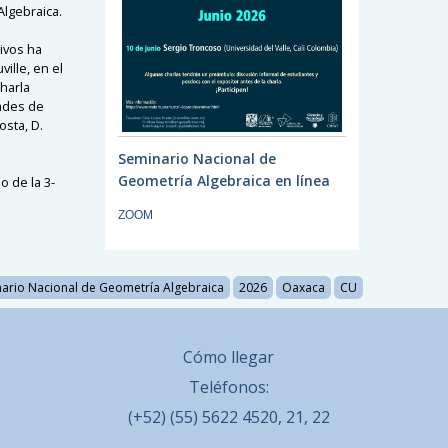
Algebraica.
tivos ha
ille, en el
charla
dades de
osta, D.
Seminario Nacional de
Geometría Algebraica en línea
o de la 3-
ZOOM
ario Nacional de Geometría Algebraica
2026
Oaxaca
CU
Cómo llegar
Teléfonos:
(+52) (55) 5622 4520, 21, 22