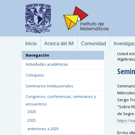
Inicio
Acerca del IM
Comunidad
Investiga
Usted est
Navegación
Algebraic
Actividades académicas
Semin
Coloquios
Seminarios Institucionales
Seminario
Miércoles
Congresos, conferencias, seminarios y
Sergio Tr
encuentros
"Sobre fib
2026
de Segre-
2025
https://o
anteriores a 2025
En los úl