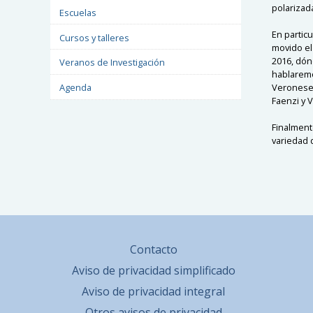
polarizad
Escuelas
En particu
Cursos y talleres
movido el 
2016, dónd
Veranos de Investigación
hablaremo
Veronese (
Agenda
Faenzi y V.
Finalment
variedad 
Contacto
Aviso de privacidad simplificado
Aviso de privacidad integral
Otros avisos de privacidad