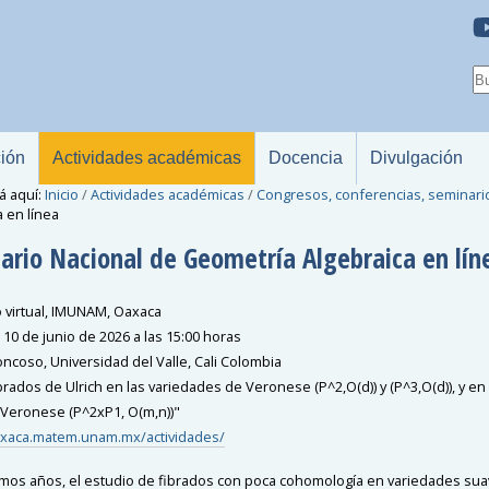
ción
Actividades académicas
Docencia
Divulgación
á aquí:
Inicio
/
Actividades académicas
/
Congresos, conferencias, seminari
a en línea
ario Nacional de Geometría Algebraica en lín
 virtual, IMUNAM, Oaxaca
 10 de junio de 2026 a las 15:00 horas
oncoso, Universidad del Valle, Cali Colombia
rados de Ulrich en las variedades de Veronese (P^2,O(d)) y (P^3,O(d)), y en 
Veronese (P^2xP1, O(m,n))"
axaca.matem.unam.mx/actividades/
timos años, el estudio de fibrados con poca cohomología en variedades su