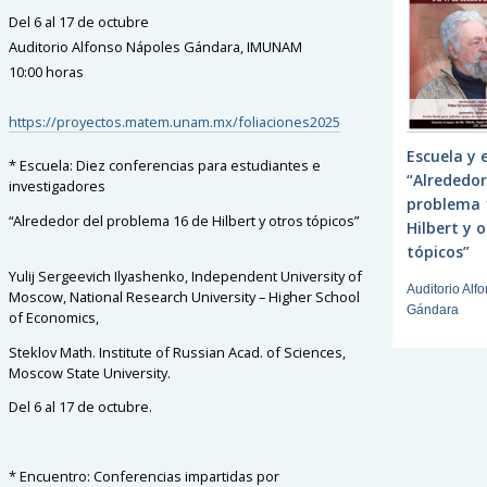
Del 6 al 17 de octubre
Auditorio Alfonso Nápoles Gándara, IMUNAM
10:00 horas
https://proyectos.matem.unam.mx/foliaciones2025
Escuela y 
* Escuela: Diez conferencias para estudiantes e
“Alrededor
investigadores
problema 
“Alrededor del problema 16 de Hilbert y otros tópicos”
Hilbert y 
tópicos”
Yulij Sergeevich Ilyashenko, Independent University of
Auditorio Alf
Moscow, National Research University – Higher School
Gándara
of Economics,
Steklov Math. Institute of Russian Acad. of Sciences,
Moscow State University.
Del 6 al 17 de octubre.
* Encuentro: Conferencias impartidas por