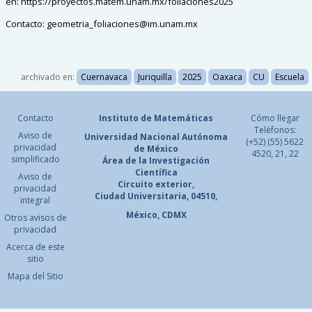
en:
https://proyectos.matem.unam.mx/foliaciones2025
Contacto:
geometria_foliaciones@im.unam.mx
archivado en:
Cuernavaca
Juriquilla
2025
Oaxaca
CU
Escuela
Contacto
Instituto de Matemáticas
Cómo llegar
Teléfonos:
Aviso de
Universidad Nacional
Autónoma
(+52) (55) 5622
privacidad
de México
4520, 21, 22
simplificado
Área de la Investigación
Científica
Aviso de
Circuito exterior,
privacidad
Ciudad Universitaria, 04510,
integral
México, CDMX
Otros avisos de
privacidad
Acerca de este
sitio
Mapa del Sitio