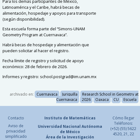
Para los demás participantes de México,
Latinoamérica y el Caribe, habrá becas de
alimentación, hospedaje y apoyos para transporte
(según disponibilidad).
Esta escuela forma parte del “Simons-UNAM
Geometry Program at Cuernavaca”.
Habrá becas de hospedaje y alimentación que
pueden solicitar al hacer el registro.
Fecha límite de registro y solicitud de apoyo
económico: 28 de febrero de 2026.
Informes y registro: school.postgrad@im.unam.mx
archivado en:
Cuernavaca
Juriquilla
Research School in Geometry at
Cuernavaca
2026
Oaxaca
CU
Escuela
Contacto
Instituto de Matemáticas
Cómo llegar
Teléfonos:
Aviso de
Universidad Nacional
Autónoma
(+52) (55) 5622
privacidad
de México
4520, 21, 22
simplificado
Área de la Investigación