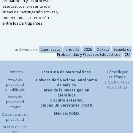
probabilidad y los procesos
estocásticos, presentando
líneas de investigación activas y
fomentando la interacción
entre los participantes.
archivado en:
Cuernavaca
Juriquilla
2026
Oaxaca
Escuela de
Probabilidad y Procesos Estocásticos
CU
Contacto
Instituto de Matemáticas
Cómo llegar
Teléfonos:
Aviso de
Universidad Nacional
Autónoma
(+52) (55) 5622
privacidad
de México
4520, 21, 22
simplificado
Área de la Investigación
Científica
Aviso de
Circuito exterior,
privacidad
Ciudad Universitaria, 04510,
integral
México, CDMX
Otros avisos de
privacidad
Acerca de este
sitio