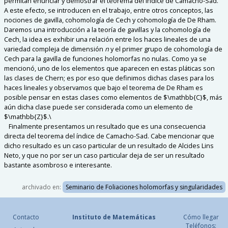
permitan enunciar y demostrar el teorema del índice de Camacho-Sad.
A este efecto, se introducen en el trabajo, entre otros conceptos, las
nociones de gavilla, cohomología de Cech y cohomología de De Rham.
Daremos una introducción a la teoría de gavillas y la cohomología de
Cech, la idea es exhibir una relación entre los haces lineales de una
variedad compleja de dimensión
n
y el primer grupo de
cohomología de
Cech
para la gavilla de funciones holomorfas no nulas. Como ya se
mencionó, uno de los elementos que aparecen en estas pláticas son
las clases de Chern; es por eso que definimos dichas clases para los
haces lineales y observamos que bajo el teorema de De Rham es
posible pensar en estas clases como elementos de $\mathbb{C}$, más
aún dicha clase puede ser considerada como un elemento de
$\mathbb{Z}$.\
Finalmente presentamos un resultado que es una consecuencia
directa del teorema del índice de Camacho-Sad. Cabe mencionar que
dicho resultado es un caso particular de un resultado de Alcides Lins
Neto, y que no por ser un caso particular deja de ser un resultado
bastante asombroso e interesante.
archivado en:
Seminario de Foliaciones holomorfas y singularidades
Contacto
Instituto de Matemáticas
Cómo llegar
Teléfonos: