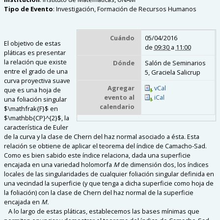
Tipo de Evento
:
Investigación, Formación de Recursos Humanos
Cuándo
05/04/2016
El objetivo de estas
de
09:30
a
11:00
pláticas es presentar
la relación que existe
Dónde
Salón de Seminarios
entre el grado de una
5, Graciela Salicrup
curva proyectiva suave
Agregar
vCal
que es una hoja de
evento al
iCal
una foliación singular
calendario
$\mathfrak{F}$ en
$\mathbb{CP}^{2}$, la
característica de Euler
de la curva y la clase de Chern del haz normal asociado a ésta. Esta
relación se obtiene de aplicar el teorema del índice de Camacho-Sad.
Como es bien sabido este índice relaciona, dada una superficie
encajada en una variedad holomorfa
M
de dimensión dos, los índices
locales de las singularidades de cualquier foliación singular definida en
una vecindad la superficie (y que tenga a dicha superficie como hoja de
la foliación) con la clase de Chern del haz normal de la superficie
encajada en
M.
A lo largo de estas pláticas, establecemos las bases mínimas que