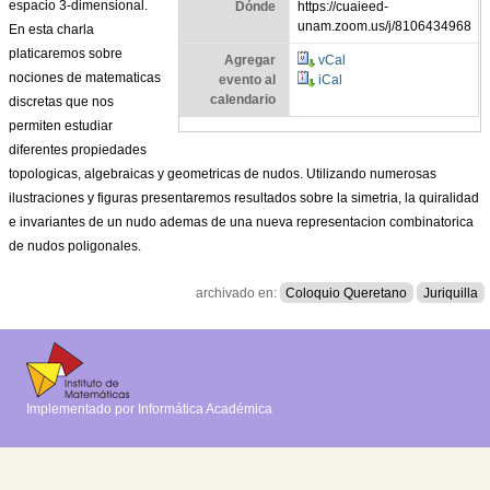
espacio 3-dimensional.
Dónde
https://cuaieed-
unam.zoom.us/j/8106434968
En esta charla
platicaremos sobre
Agregar
vCal
nociones de matematicas
evento al
iCal
calendario
discretas que nos
permiten estudiar
diferentes propiedades
topologicas, algebraicas y geometricas de nudos.
Utilizando numerosas
ilustraciones
y figuras presentaremos resultados
sobre la simetria, la quiralidad
e invariantes de un nudo ademas de una nueva representacion combinatorica
de nudos poligonales.
archivado en:
Coloquio Queretano
Juriquilla
Implementado por Informática Académica