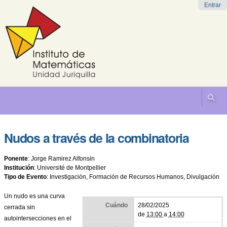
Cambiar
Herramientas
Navegación
Entrar
a
Personales
contenido.
|
Saltar
a
navegación
Nudos a través de la combinatoria
Ponente
:
Jorge Ramirez Alfonsin
Institución
:
Université de Montpellier
Tipo de Evento
:
Investigación, Formación de Recursos Humanos, Divulgación
Un nudo es una curva
Cuándo
28/02/2025
cerrada sin
de
13:00
a
14:00
autointersecciones en el