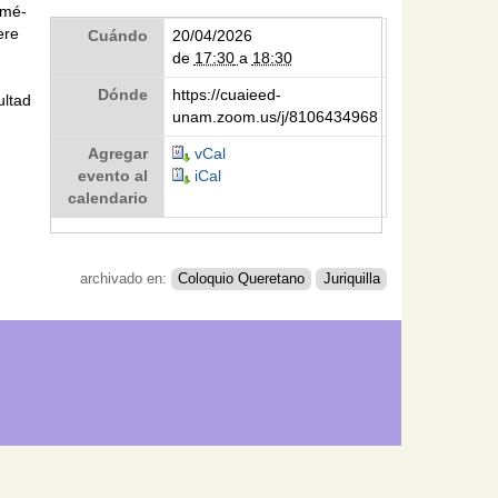
ymé-
ere
Cuándo
20/04/2026
de
17:30
a
18:30
Dónde
https://cuaieed-
ultad
unam.zoom.us/j/8106434968
Agregar
vCal
evento al
iCal
calendario
archivado en:
Coloquio Queretano
Juriquilla