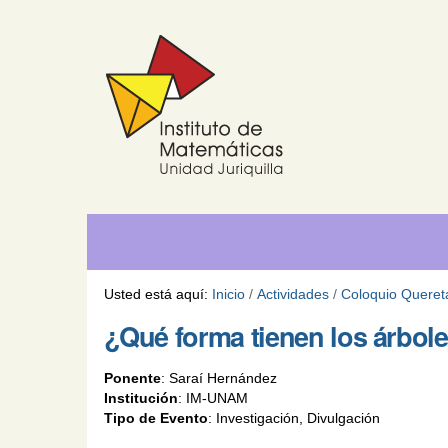
Cambiar
Herramientas
Navegación
a
Personales
contenido.
|
Saltar
a
navegación
Usted está aquí:
Inicio
/
Actividades
/
Coloquio Queret
¿Qué forma tienen los árbol
Ponente
:
Saraí Hernández
Institución
:
IM-UNAM
Tipo de Evento
:
Investigación, Divulgación