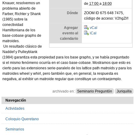
Knauer, resolvemos un
de
17:00
a
18:00
problema abierto de
Dónde
ZOOM ID 675 648 7475,
Farber, Richter y Shank
código de acceso: V2hgZi!!
(1985) sobre la
conectividad
Agregar
vCal
Hamiltoniana de los
evento al
iCal
base-cobase graphs de
calendario
matroides.
Un resultado clásico de
Naddef y Pulleyblank
(1984) garantiza esta propiedad para los base graphs, y se había preguntado
si el mismo fenómeno ocurría en el caso base-cobase. Mostramos que esto es
cierto para las extensiones serie-paralelo de los lattice path matroids y para los
matroides wheel y whirl, pero también que, en general, la respuesta es
negativa, al exhibir un matroide regular que constituye un contraejemplo.
archivado en:
Seminario Preguntón
Juriquilla
Navegación
Actividades
Coloquio Queretano
Seminarios