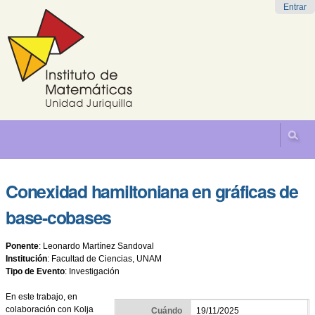
Cambiar
Herramientas
Navegación
Entrar
a
Personales
contenido.
|
Saltar
a
navegación
Conexidad hamiltoniana en gráficas de
base-cobases
Ponente
:
Leonardo Martínez Sandoval
Institución
:
Facultad de Ciencias, UNAM
Tipo de Evento
:
Investigación
En este trabajo, en
colaboración con Kolja
Cuándo
19/11/2025