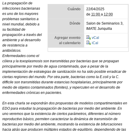
La propagación de
infecciones bacterianas
Cuándo
22/04/2025
es uno de los mayores
de
11:00
a
12:00
problemas sanitarios a
Dónde
Salon de Seminarios 3,
nivel mundial, debido a
IMATE Juriquilla
su facilidad de
propagación a través del
Agregar evento
vCal
ambiente y al desarrollo
al calendario
iCal
de resistencia a
antibióticos.
Enfermedades como el
cólera y la toxoplasmosis son transmitidas por bacterias que se propagan
principalmente por medio de agua contaminada, que a pesar de la
implementación de estrategias de sanitización no ha sido posible erradicar de
ciertas regiones del mundo. Por otra parte, bacterias como la E.coli y la C.
difficile son transmitidas durante estancias hospitalarias, principalmente por
medio de objetos contaminados (fomites), y repercuten en el desarrollo de
enfermedades crónicas en pacientes.
En esta charla se expondrán dos propuestas de modelos compartimentales en
EDO para estudiar la propagación de bacterias por medio del ambiente. En
uno veremos que la existencia de ciertos parámetros, diferentes al número
reproductivo básico, permiten caracterizar la dinámica de transmisión de
bacterias por medio del ambiente, mostrando la existencia de bifurcaciones
hacia atrás que producen múltiples estados de equilibrio, dependiendo de las