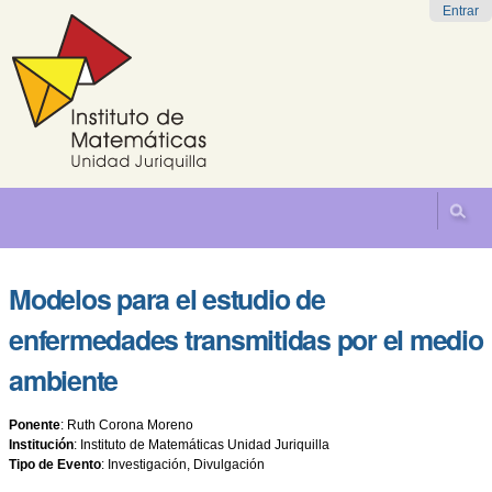
Cambiar
Herramientas
Navegación
Entrar
a
Personales
contenido.
|
Saltar
a
navegación
Modelos para el estudio de
enfermedades transmitidas por el medio
ambiente
Ponente
:
Ruth Corona Moreno
Institución
:
Instituto de Matemáticas Unidad Juriquilla
Tipo de Evento
:
Investigación, Divulgación