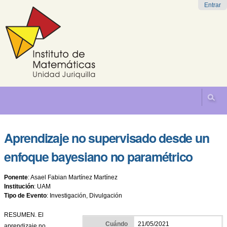
Cambiar
Herramientas
Navegación
Entrar
a
Personales
contenido.
|
Saltar
a
navegación
Aprendizaje no supervisado desde un
enfoque bayesiano no paramétrico
Ponente
:
Asael Fabian Martínez Martínez
Institución
:
UAM
Tipo de Evento
:
Investigación, Divulgación
RESUMEN. El
Cuándo
21/05/2021
aprendizaje no