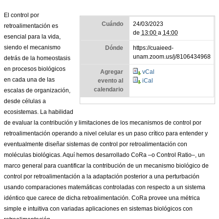
El control por
Cuándo
24/03/2023
retroalimentación es
de
13:00
a
14:00
esencial para la vida,
siendo el mecanismo
Dónde
https://cuaieed-
unam.zoom.us/j/8106434968
detrás de la homeostasis
en procesos biológicos
Agregar
vCal
en cada una de las
evento al
iCal
calendario
escalas de organización,
desde células a
ecosistemas. La habilidad
de evaluar la contribución y limitaciones de los mecanismos de control por
retroalimentación operando a nivel celular es un paso crítico para entender y
eventualmente diseñar sistemas de control por retroalimentación con
moléculas biológicas. Aquí hemos desarrollado CoRa –o
Control Ratio
–, un
marco general para cuantificar la contribución de un mecanismo biológico de
control por retroalimentación a la adaptación posterior a una perturbación
usando comparaciones matemáticas controladas con respecto a un sistema
idéntico que carece de dicha retroalimentación. CoRa provee una métrica
simple e intuitiva con variadas aplicaciones en sistemas biológicos con