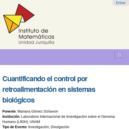
Cambiar
Herramientas
Navegación
Entrar
a
Personales
contenido.
|
Saltar
a
navegación
Cuantificando el control por
retroalimentación en sistemas
biológicos
Ponente
:
Mariana Gómez Schiavon
Institución
:
Laboratorio Internacional de Investigación sobre el Genoma
Humano (LIIGH), UNAM
Tipo de Evento
:
Investigación, Divulgación