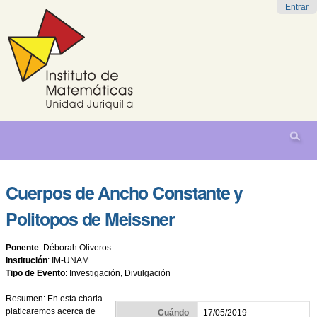
Cambiar
Herramientas
Navegación
Entrar
a
Personales
contenido.
|
Saltar
a
navegación
Cuerpos de Ancho Constante y
Politopos de Meissner
Ponente
:
Déborah Oliveros
Institución
:
IM-UNAM
Tipo de Evento
:
Investigación, Divulgación
Resumen:
En esta charla
platicaremos acerca de
Cuándo
17/05/2019