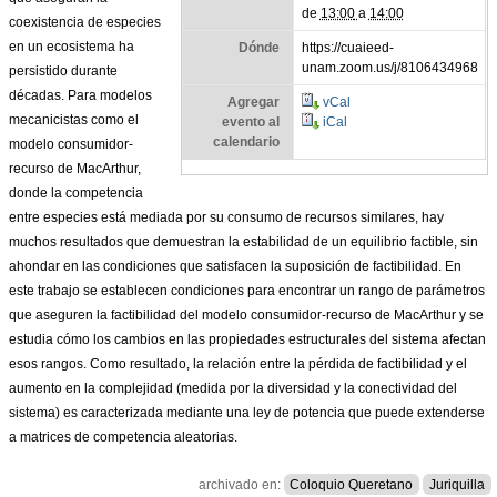
de
13:00
a
14:00
coexistencia de especies
en un ecosistema ha
Dónde
https://cuaieed-
unam.zoom.us/j/8106434968
persistido durante
décadas. Para modelos
Agregar
vCal
mecanicistas como el
evento al
iCal
calendario
modelo consumidor-
recurso de MacArthur,
donde la competencia
entre especies está mediada por su consumo de recursos similares, hay
muchos resultados que demuestran la estabilidad de un equilibrio factible, sin
ahondar en las condiciones que satisfacen la suposición de factibilidad. En
este trabajo se establecen condiciones para encontrar un rango de parámetros
que aseguren la factibilidad del modelo consumidor-recurso de MacArthur y se
estudia cómo los cambios en las propiedades estructurales del sistema afectan
esos rangos. Como resultado, la relación entre la pérdida de factibilidad y el
aumento en la complejidad (medida por la diversidad y la conectividad del
sistema) es caracterizada mediante una ley de potencia que puede extenderse
a matrices de competencia aleatorias.
archivado en:
Coloquio Queretano
Juriquilla