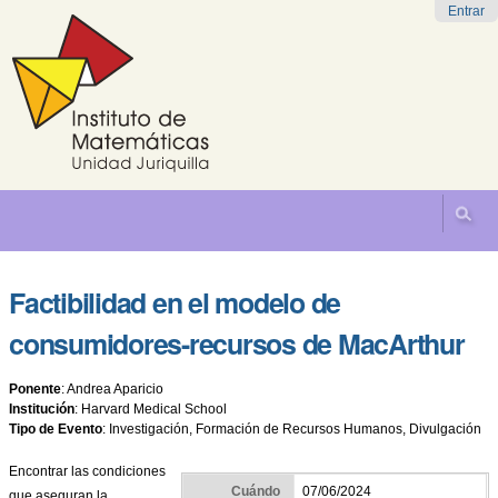
Cambiar
Herramientas
Navegación
Entrar
a
Personales
contenido.
|
Saltar
a
navegación
Factibilidad en el modelo de
consumidores-recursos de MacArthur
Ponente
:
Andrea Aparicio
Institución
:
Harvard Medical School
Tipo de Evento
:
Investigación, Formación de Recursos Humanos, Divulgación
Encontrar las condiciones
Cuándo
07/06/2024
que aseguran la