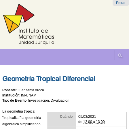
Cambiar
Herramientas
Navegación
Entrar
a
Personales
contenido.
|
Saltar
a
navegación
Geometría Tropical Diferencial
Ponente
:
Fuensanta Aroca
Institución
:
IM-UNAM
Tipo de Evento
:
Investigación, Divulgación
La geometría tropical
Cuándo
05/03/2021
"tropicaliza" la geometría
de
12:00
a
13:00
algebraica simplificando