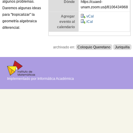
algunos problemas.
Dónde
https://cuaed-
unam.zoom.us/j/8106434968
Daremos algunas ideas
para "tropicalizar" la
Agregar
vCal
geometría algebraica
evento al
iCal
calendario
diferencial.
archivado en:
Coloquio Queretano
Juriquilla
Implementado por Informática Académica