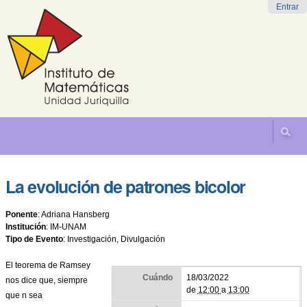
Cambiar
Herramientas
Navegación
Entrar
a
Personales
contenido.
|
Saltar
a
navegación
La evolución de patrones bicolor
Ponente
:
Adriana Hansberg
Institución
:
IM-UNAM
Tipo de Evento
:
Investigación, Divulgación
El teorema de Ramsey
Cuándo
18/03/2022
nos dice que, siempre
de
12:00
a
13:00
que n sea