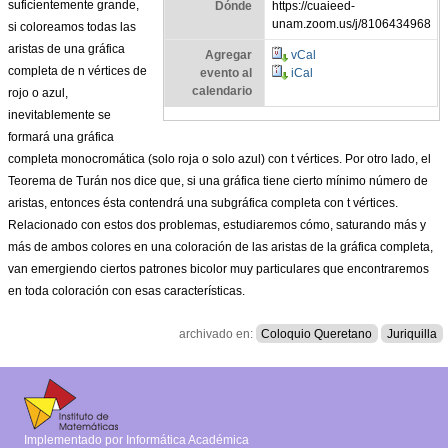
suficientemente grande,
Dónde
https://cuaieed-
unam.zoom.us/j/8106434968
si coloreamos todas las
aristas de una gráfica
Agregar
vCal
completa de n vértices de
evento al
iCal
calendario
rojo o azul,
inevitablemente se
formará una gráfica
completa monocromática (solo roja o solo azul) con t vértices. Por otro lado, el
Teorema de Turán nos dice que, si una gráfica tiene cierto mínimo número de
aristas, entonces ésta contendrá una subgráfica completa con t vértices.
Relacionado con estos dos problemas, estudiaremos cómo, saturando más y
más de ambos colores en una coloración de las aristas de la gráfica completa,
van emergiendo ciertos patrones bicolor muy particulares que encontraremos
en toda coloración con esas características.
archivado en:
Coloquio Queretano
Juriquilla
Implementado por Informática Académica