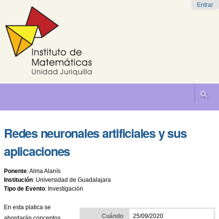
Cambiar
Herramientas
Navegación
Entrar
a
Personales
contenido.
|
Saltar
a
navegación
Redes neuronales artificiales y sus
aplicaciones
Ponente
:
Alma Alanís
Institución
:
Universidad de Guadalajara
Tipo de Evento
:
Investigación
En esta platica se
Cuándo
25/09/2020
abordarán conceptos