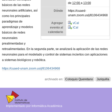
de
12:00
a
13:00
básicos de las redes
neuronales artificiales, así
Dónde
https://cuaed-
unam.zoom.us/j/8106434968
como los principales
paradigmas de
Agregar
vCal
aprendizaje y modelos
evento al
iCal
calendario
básicos de redes
neuronales
prealimentadas y
retroalimentadas. En la segunda parte, se analizará la aplicación de las redes
neuronales para el modelado y control de sistemas inciertos con aplicaciones
a sistemas biológicos y robótica.
https://cuaed-unam.zoom.us/j/8106434968
archivado en:
Coloquio Queretano
Juriquilla
Implementado por Informática Académica