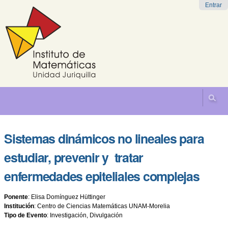
Cambiar
Herramientas
Navegación
Entrar
a
Personales
contenido.
|
Saltar
a
navegación
Sistemas dinámicos no lineales para
estudiar, prevenir y tratar
enfermedades epiteliales complejas
Ponente
:
Elisa Domínguez Hüttinger
Institución
:
Centro de Ciencias Matemáticas UNAM-Morelia
Tipo de Evento
:
Investigación, Divulgación