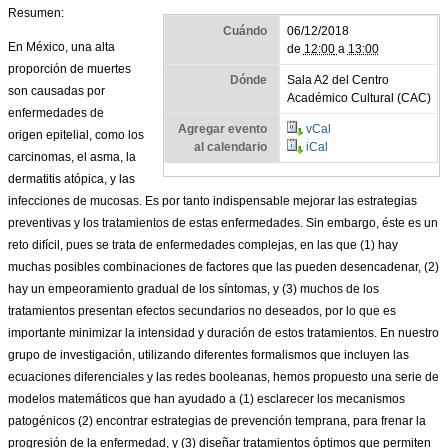
Resumen:
Cuándo
06/12/2018
En México, una alta
de
12:00
a
13:00
proporción de muertes
Dónde
Sala A2 del Centro
son causadas por
Académico Cultural (CAC)
enfermedades de
Agregar evento
vCal
origen
epitelial, como los
al calendario
iCal
carcinomas, el asma, la
dermatitis atópica, y las
infecciones de mucosas. Es por tanto indispensable mejorar las estrategias
preventivas y los tratamientos de estas enfermedades. Sin embargo, éste es un
reto difícil, pues se trata de enfermedades complejas, en las que (1) hay
muchas posibles combinaciones de factores que las pueden desencadenar, (2)
hay un empeoramiento gradual de los síntomas, y (3) muchos de los
tratamientos presentan efectos secundarios no deseados, por lo que es
importante minimizar la intensidad y duración de estos tratamientos. En nuestro
grupo de investigación, utilizando diferentes formalismos que incluyen las
ecuaciones diferenciales y las redes booleanas, hemos propuesto una serie de
modelos matemáticos que han ayudado a (1) esclarecer los mecanismos
patogénicos (2) encontrar estrategias de prevención temprana, para frenar la
progresión de la enfermedad, y (3) diseñar tratamientos óptimos que permiten