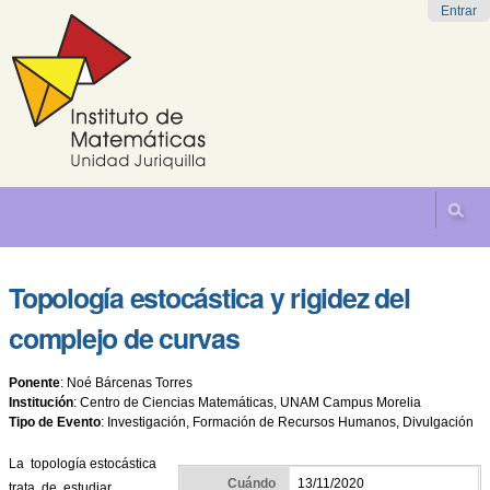
Cambiar
Herramientas
Navegación
Entrar
a
Personales
contenido.
|
Saltar
a
navegación
Topología estocástica y rigidez del
complejo de curvas
Ponente
:
Noé Bárcenas Torres
Institución
:
Centro de Ciencias Matemáticas, UNAM Campus Morelia
Tipo de Evento
:
Investigación, Formación de Recursos Humanos, Divulgación
La topología estocástica
Cuándo
13/11/2020
trata de estudiar