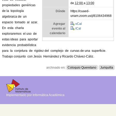
de
12:00
a
13:00
propiedades genéricas
de la topología
Dónde
https://cuaed-
unam.zoom.us/j/8106434968
algebraica de un
espacio tomado al azar.
Agregar
vCal
En esta charla
evento al
iCal
calendario
exploraremos el uso de
estas ideas para aportar
evidencia probabilística
para la conjetura de rigidez del complejo de curvas de una superficie.
Trabajo conjunto con Jesús Hernández y Ricardo Chávez-Cáliz.
archivado en:
Coloquio Queretano
Juriquilla
Implementado por Informática Académica