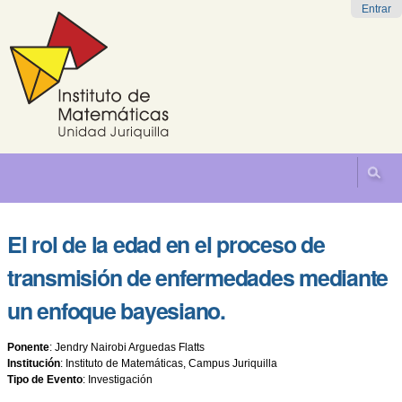
Cambiar
Herramientas
Navegación
Entrar
a
Personales
contenido.
|
Saltar
a
navegación
El rol de la edad en el proceso de
transmisión de enfermedades mediante
un enfoque bayesiano.
Ponente
:
Jendry Nairobi Arguedas Flatts
Institución
:
Instituto de Matemáticas, Campus Juriquilla
Tipo de Evento
:
Investigación