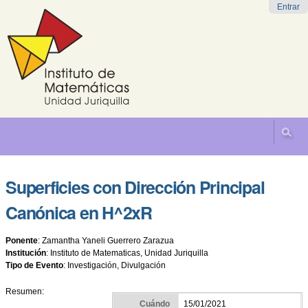
Cambiar
Herramientas
Navegación
Entrar
a
Personales
contenido.
|
Saltar
a
navegación
Superficies con Dirección Principal
Canónica en H^2xR
Ponente
:
Zamantha Yaneli Guerrero Zarazua
Institución
:
Instituto de Matematicas, Unidad Juriquilla
Tipo de Evento
:
Investigación, Divulgación
Resumen:
Cuándo
15/01/2021