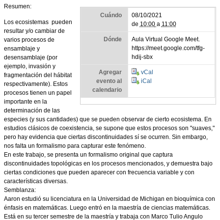
Resumen:
Cuándo
08/10/2021
Los ecosistemas pueden
de
10:00
a
11:00
resultar y/o cambiar de
Dónde
Aula Virtual Google Meet.
varios procesos de
https://meet.google.com/tfg-
ensamblaje y
hdij-sbx
desensamblaje (por
ejemplo, invasión y
Agregar
vCal
fragmentación del hábitat
evento al
iCal
respectivamente). Estos
calendario
procesos tienen un papel
importante en la
determinación de las
especies (y sus cantidades) que se pueden observar de cierto ecosistema. En
estudios clásicos de coexistencia, se supone que estos procesos son "suaves,"
pero hay evidencia que ciertas discontinuidades sí se ocurren. Sin embargo,
nos falta un formalismo para capturar este fenómeno.
En este trabajo, se presenta un formalismo original que captura
discontinuidades topológicas en los procesos mencionados, y demuestra bajo
ciertas condiciones que pueden aparecer con frecuencia variable y con
características diversas.
Semblanza:
Aaron estudió su licenciatura en la Universidad de Michigan en bioquímica con
énfasis en matemáticas. Luego entró en la maestría de ciencias matemáticas.
Está en su tercer semestre de la maestría y trabaja con Marco Tulio Angulo