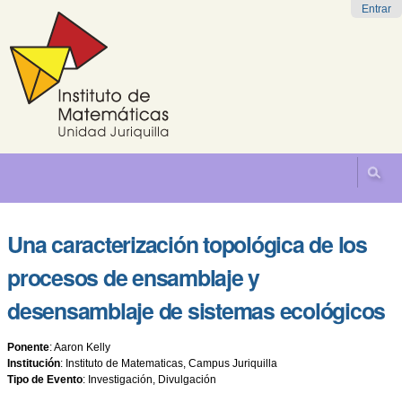
Cambiar
Herramientas
Navegación
Entrar
a
Personales
contenido.
|
Saltar
a
navegación
Una caracterización topológica de los
procesos de ensamblaje y
desensamblaje de sistemas ecológicos
Ponente
:
Aaron Kelly
Institución
:
Instituto de Matematicas, Campus Juriquilla
Tipo de Evento
:
Investigación, Divulgación