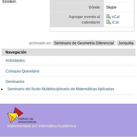
Einstein.
Dónde
Skype
Agregar evento al
vCal
calendario
iCal
archivado en:
Seminario de Geometría Diferencial
Juriquilla
Navegación
Actividades
Coloquio Queretano
Seminarios
Seminario del Nodo Multidisciplinario de Matemáticas Aplicadas
Implementado por Informática Académica