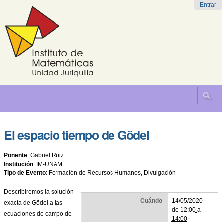
Cambiar
Herramientas
Navegación
Entrar
a
Personales
contenido.
|
Saltar
a
navegación
El espacio tiempo de Gödel
Ponente
:
Gabriel Ruiz
Institución
:
IM-UNAM
Tipo de Evento
:
Formación de Recursos Humanos, Divulgación
Describiremos la solución
Cuándo
14/05/2020
exacta de Gödel a las
de
12:00
a
ecuaciones de campo de
14:00