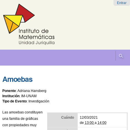
Cambiar
Herramientas
Navegación
Entrar
a
Personales
contenido.
|
Saltar
a
navegación
Amoebas
Ponente
:
Adriana Hansberg
Institución
:
IM-UNAM
Tipo de Evento
:
Investigación
Las amoebas constituyen
Cuándo
12/03/2021
una familia de gráficas
de
13:00
a
14:00
con propiedades muy