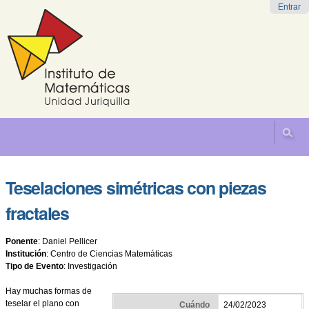
Cambiar
Herramientas
Navegación
Entrar
a
Personales
contenido.
|
Saltar
a
navegación
Teselaciones simétricas con piezas
fractales
Ponente
:
Daniel Pellicer
Institución
:
Centro de Ciencias Matemáticas
Tipo de Evento
:
Investigación
Hay muchas formas de
teselar el plano con
Cuándo
24/02/2023