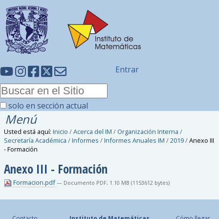
Entrar
solo en sección actual
Menú
Usted está aquí:
Inicio
/
Acerca del IM
/
Organización Interna
/
Secretaría Académica
/
Informes
/
Informes Anuales IM
/
2019
/
Anexo III
- Formación
Anexo III - Formación
Formacion.pdf
— Documento PDF, 1.10 MB (1153612 bytes)
Contacto
Instituto de Matemáticas
Cómo llegar