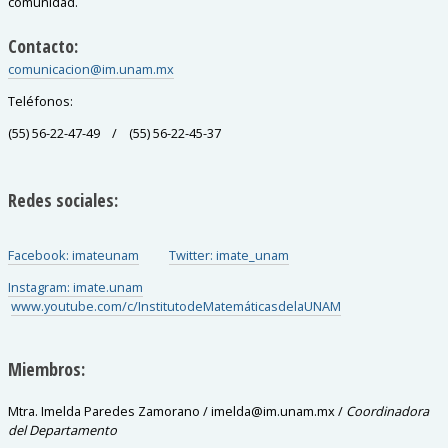
comunidad.
Contacto:
comunicacion@im.unam.mx
Teléfonos:
(55) 56-22-47-49 / (55) 56-22-45-37
Redes sociales:
Facebook: imateunam
Twitter: imate_unam
Instagram: imate.unam
www.youtube.com/c/InstitutodeMatemáticasdelaUNAM
Miembros:
Mtra. Imelda Paredes Zamorano / imelda@im.unam.mx /
Coordinadora
del Departamento