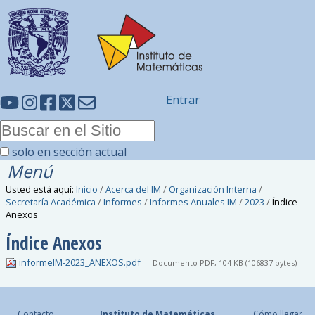
Entrar
solo en sección actual
Menú
Usted está aquí:
Inicio
/
Acerca del IM
/
Organización Interna
/
Secretaría Académica
/
Informes
/
Informes Anuales IM
/
2023
/
Índice
Anexos
Índice Anexos
informeIM-2023_ANEXOS.pdf
— Documento PDF, 104 KB (106837 bytes)
Contacto
Instituto de Matemáticas
Cómo llegar