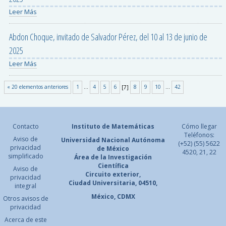
Leer Más
Abdon Choque, invitado de Salvador Pérez, del 10 al 13 de junio de
2025
Leer Más
« 20 elementos anteriores
1
...
4
5
6
[
7
]
8
9
10
...
42
Contacto
Instituto de Matemáticas
Cómo llegar
Teléfonos:
Aviso de
Universidad Nacional
Autónoma
(+52) (55) 5622
privacidad
de México
4520, 21, 22
simplificado
Área de la Investigación
Científica
Aviso de
Circuito exterior,
privacidad
Ciudad Universitaria, 04510,
integral
México, CDMX
Otros avisos de
privacidad
Acerca de este