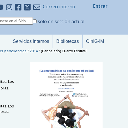
Entrar
Correo interno
solo en sección actual
Servicios internos
Bibliotecas
CInIG-IM
os y encuentros
/
2014
/
(Cancelado) Cuarto Festival
itas. Los
horas.
itas. Los
horas.