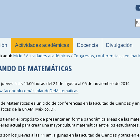
ción
Actividades académicas
Docencia
Divulgación
á aquí:
Inicio
/
Actividades académicas
/
Congresos, conferencias, seminari
ANDO DE MATEMÁTICAS
 jueves a las 11:00 horas del 21 de agosto al 06 de noviembre de 2014
ww.facebook.com/HablandoDeMatematicas
de Matemáticas es un ciclo de conferencias en la Facultad de Ciencias y en e
ticas de la UNAM, México, DF.
as tienen el propósito de presentar en forma panorámica áreas de las mat
terés actual para crear una mayor cultura matemática entre los estudiantes.
s son los jueves a las 11 am, algunas en la Facultad de Ciencias y otras en el