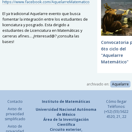
https://www.facebook.com/AquelarreMatematico
El ya tradicional Aquelarre evento que busca
fomentar la integración entre los estudiantes de
licenciatura y posgrado. Esta dirigido a
estudiantes de Licenciatura en Matemáticas y
carreras afines... ¿Interesad@? ¡consulta las
bases!
Convocatoria 
6to ciclo del
"Aquelarre
Matemático"
archivado en:
Aquelarre
Contacto
Instituto de Matemáticas
Cómo llegar
Teléfonos:
Aviso de
Universidad Nacional
Autónoma
(+52) (55) 5622
privacidad
de México
4520, 21, 22
simplificado
Área de la Investigación
Científica
Aviso de
Circuito exterior,
privacidad