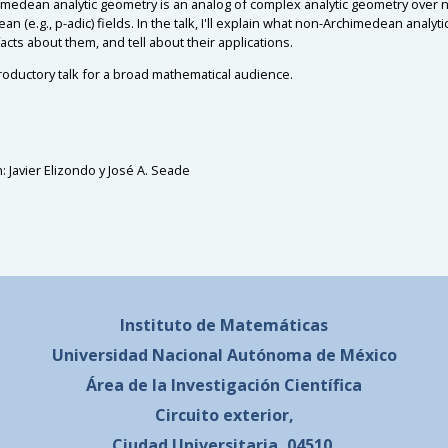
medean analytic geometry is an analog of complex analytic geometry over 
n (e.g., p-adic) fields. In the talk, I'll explain what non-Archimedean analyti
 facts about them, and tell about their applications.
ntroductory talk for a broad mathematical audience.
 Javier Elizondo y José A. Seade
Instituto de Matemáticas
Universidad Nacional
Autónoma de México
Área de la Investigación Científica
Circuito exterior,
Ciudad Universitaria, 04510,