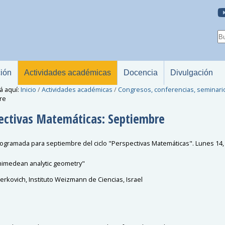
ción
Actividades académicas
Docencia
Divulgación
á aquí:
Inicio
/
Actividades académicas
/
Congresos, conferencias, seminari
re
ectivas Matemáticas: Septiembre
ogramada para septiembre del ciclo "Perspectivas Matemáticas". Lunes 14,
imedean analytic geometry"
Berkovich,
Instituto Weizmann de Ciencias, Israel