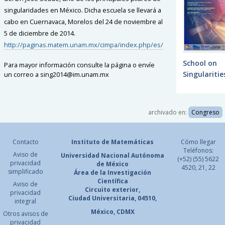
singularidades en México. Dicha escuela se llevará a
cabo en Cuernavaca, Morelos del 24 de noviembre al
5 de diciembre de 2014.
http://paginas.matem.unam.mx/cimpa/index.php/es/
School on
Para mayor información consulte la página o envíe
Singularitie
un correo a
sing2014@im.unam.mx
archivado en:
Congreso
Contacto
Instituto de Matemáticas
Cómo llegar
Teléfonos:
Aviso de
Universidad Nacional
Autónoma
(+52) (55) 5622
privacidad
de México
4520, 21, 22
simplificado
Área de la Investigación
Científica
Aviso de
Circuito exterior,
privacidad
Ciudad Universitaria, 04510,
integral
México, CDMX
Otros avisos de
privacidad