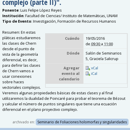
complejo (parte II)".
Ponente
:
Luis Felipe López Reyes
Institución
:
Facultad de Ciencias/ Instituto de Matemáticas, UNAM
Tipo de Evento
:
Investigación, Formación de Recursos Humanos
Resumen: En estas
pláticas estudiaremos
Cuándo
19/05/2016
las clases de Chern
de
09:30
a
11:00
desde el punto de
Dónde
Salón de Seminarios
vista de la geometría
5, Graciela Salicrup
diferencial, es decir,
para definir las clases
Agregar
vCal
de Chern vamos a
evento al
iCal
usar conexiones
calendario
sobre haces
vectoriales complejos.
Veremos algunas propiedades básicas de estas clases y al final
utilizaremos la dualidad de Poincaré para probar el teorema de Bézout
y calcular el número de puntos singulares que tiene una ecuación
diferencial en el plano proyectivo complejo.
archivado en:
Seminario de Foliaciones holomorfas y singularidades