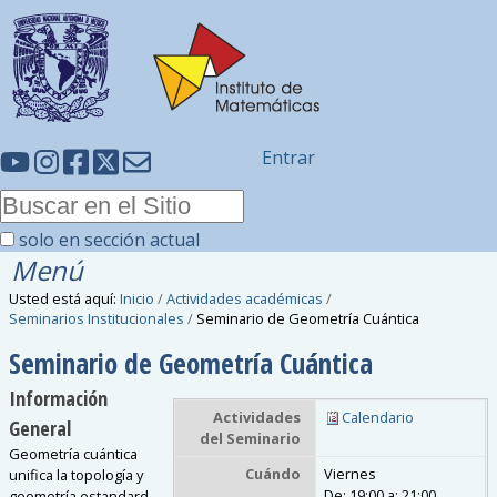
Entrar
solo en sección actual
Menú
Usted está aquí:
Inicio
/
Actividades académicas
/
Seminarios Institucionales
/
Seminario de Geometría Cuántica
Seminario de Geometría Cuántica
Información
Actividades
Calendario
General
del Seminario
Geometría cuántica
Cuándo
Viernes
unifica la topología y
De:
19:00
a:
21:00
geometría estandard,